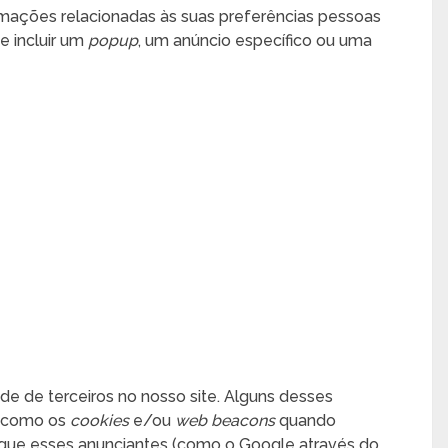
mações relacionadas às suas preferências pessoas
e incluir um
popup
, um anúncio específico ou uma
de de terceiros no nosso site. Alguns desses
s como os
cookies
e/ou
web beacons
quando
m que esses anunciantes (como o Google através do